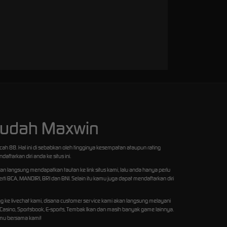
i Mudah Maxwin
cah 88. Hal ini di sebabkan oleh tingginya kesempatan ataupun rating
aftarkan diri anda ke situs ini.
n langsung mendapatkan tautan ke link situs kami, lalu anda hanya perlu
ti BCA, MANDIRI, BRI dan BNI. Selain itu kamu juga dapat mendaftarkan diri
ng ke livechat kami, disana customer service kami akan langsung melayani
asino, Sportsbook, E-sports, Tembak Ikan dan masih banyak game lainnya.
anmu bersama kami!