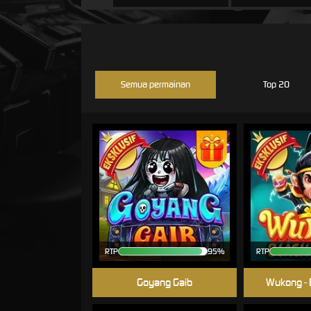
Semua permainan
Top 20
RTP
95%
RTP
Goyang Gaib
Wukong - B