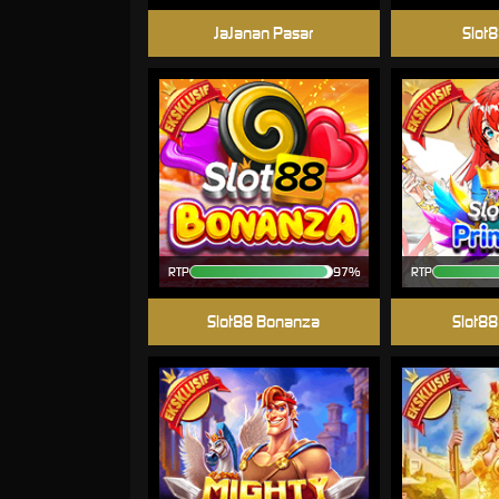
JaJanan Pasar
Slot
RTP
97%
RTP
Slot88 Bonanza
Slot88