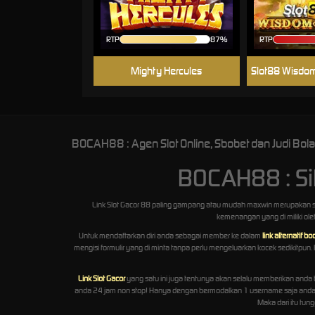
RTP
RTP
Mighty Hercules
Slot88 Wisdom
BOCAH88 : Agen Slot Online, Sbobet dan Judi Bol
BOCAH88 : Sit
Link Slot Gacor 88 paling gampang atau mudah maxwin merupakan sa
kemenangan yang di miliki oleh 
Untuk mendaftarkan diri anda sebagai member ke dalam
link alternatif b
mengisi formulir yang di minta tanpa perlu mengeluarkan kocek sedikitpun.
Link Slot Gacor
yang satu ini juga tentunya akan selalu memberikan anda b
anda 24 jam non stop! Hanya dengan bermodalkan 1 username saja anda su
Maka dari itu tun