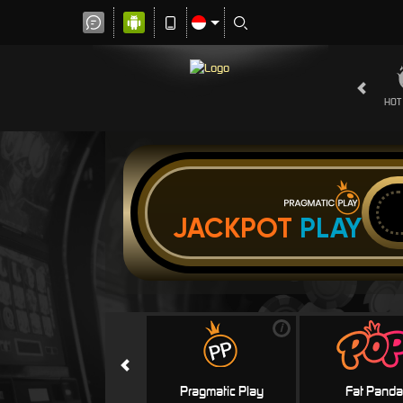
HOT
JACKPOT
PLAY
i
Pragmatic Play
Fat Pand