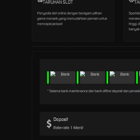
TARUHAN SLOT
TA
Penyedia slot online dengan beragam pilihan
Sportsb
game menarik yang memudahkan pemain untuk
menawar
mencapai jackpot
tinggi,
banyak 
* Selama bank maintenance dan bank offline deposit dan penarik
Deposit
Rata-rata 1 Menit