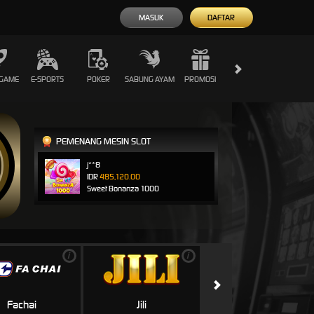
MASUK
DAFTAR
 GAME
E-SPORTS
POKER
SABUNG AYAM
PROMOSI
PEMENANG MESIN SLOT
j**8
IDR
485,120.00
Sweet Bonanza 1000
i
i
i
No Limit City
Fachai
Jili