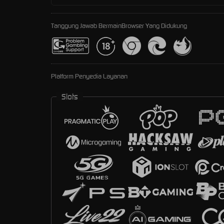
Tanggung Jawab Bermain
Browser Yang Didukung
Platform Penyedia Layanan
Slots