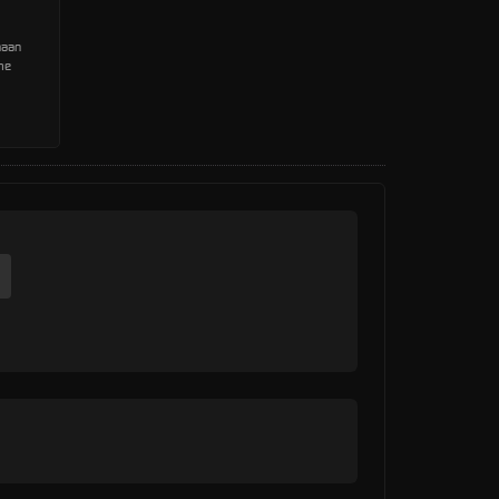
haan
ame