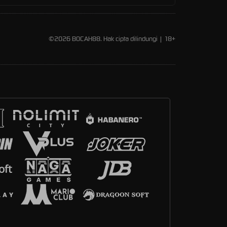
©2026 BOCAH88. Hak cipta dilindungi | 18+