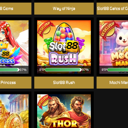
88 Gems
Way of Ninja
Slot88 Gates of 
97%
RTP
RTP
 Princess
Slot88 Rush
Mochi Ma