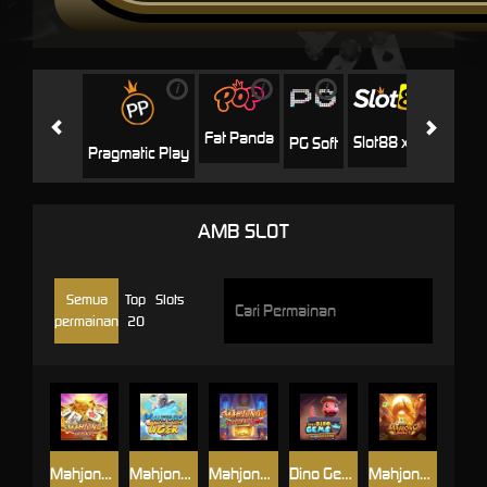
i
i
i
i
i
Facha
Fat Panda
Slot88 x PP
PG Soft
Pragmatic Play
AMB SLOT
Semua
Top
Slots
permainan
20
Mahjong Legend
Mahjong of the White Tiger
Mahjong Legend Xmas
Dino Gems
Mahjong Legacy