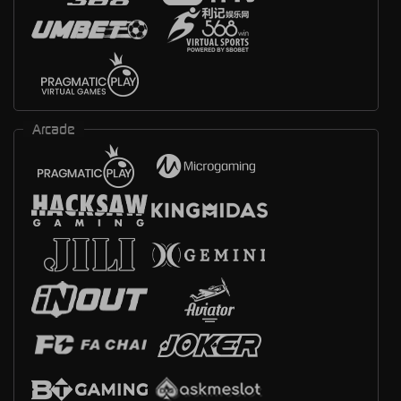
Arcade