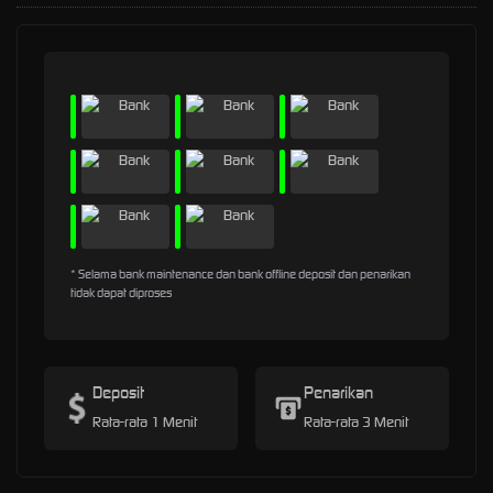
* Selama bank maintenance dan bank offline deposit dan penarikan
tidak dapat diproses
Deposit
Penarikan
Rata-rata 1 Menit
Rata-rata 3 Menit