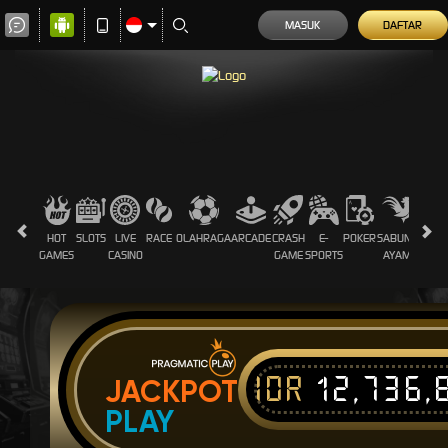
MASUK
DAFTAR
HOT
SLOTS
LIVE
RACE
OLAHRAGA
ARCADE
CRASH
E-
POKER
SABUNG
PROM
GAMES
CASINO
GAME
SPORTS
AYAM
IDR
12,736,
JACKPOT
PLAY