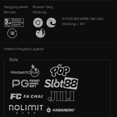
Tanggung Jawab
Browser Yang
Bermain
Didukung
©2026 BOCAH88. Hak cipta
dilindungi | 18+
Platform Penyedia Layanan
Slots