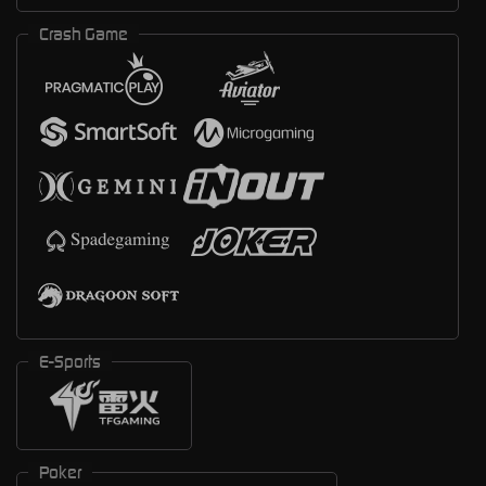
Crash Game
E-Sports
Poker