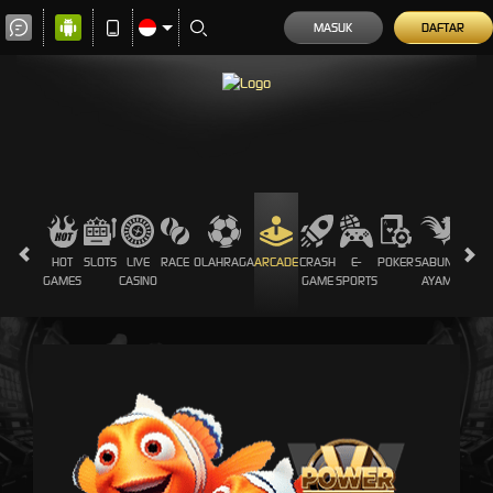
MASUK
DAFTAR
HOT
SLOTS
LIVE
RACE
OLAHRAGA
ARCADE
CRASH
E-
POKER
SABUNG
PROM
GAMES
CASINO
GAME
SPORTS
AYAM