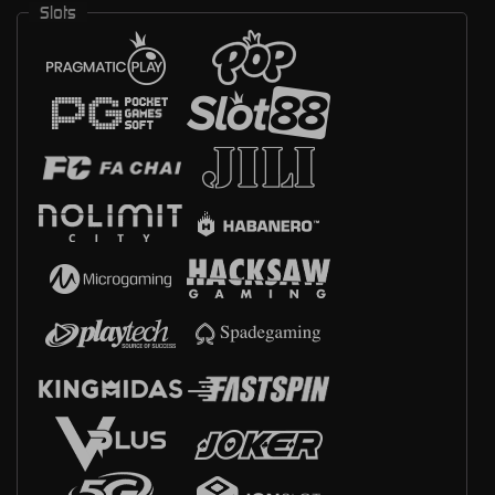
Slots