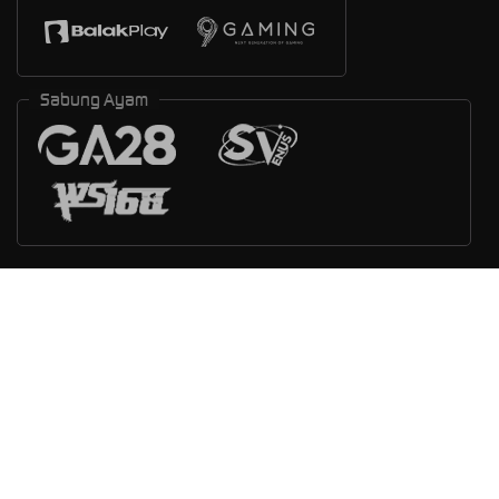
Sabung Ayam