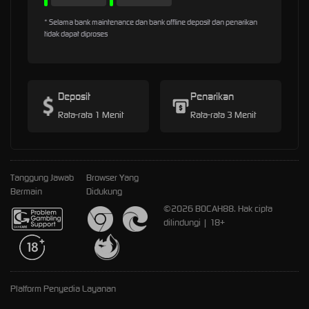
* Selama bank maintenance dan bank offline deposit dan penarikan
tidak dapat diproses
Deposit
Penarikan
Rata-rata 1 Menit
Rata-rata 3 Menit
Tanggung Jawab
Browser Yang
Bermain
Didukung
©2026 BOCAH88. Hak cipta
dilindungi | 18+
Platform Penyedia Layanan