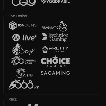
Live Casino
Race