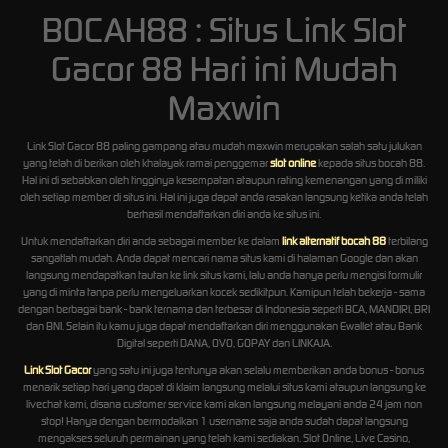
BOCAH88 : Situs Link Slot
Gacor 88 Hari ini Mudah
Maxwin
Link Slot Gacor 88 paling gampang atau mudah maxwin merupakan salah satu julukan
yang telah di berikan oleh khalayak ramai penggemar
slot online
kepada situs bocah 88.
Hal ini di sebabkan oleh tingginya kesempatan ataupun rating kemenangan yang di miliki
oleh setiap member di situs ini. Hal ini juga dapat anda rasakan langsung ketika anda telah
berhasil mendaftarkan diri anda ke situs ini.
Untuk mendaftarkan diri anda sebagai member ke dalam
link alternatif bocah 88
terbilang
sangatlah mudah. Anda dapat mencari nama situs kami di halaman Google dan akan
langsung mendapatkan tautan ke link situs kami, lalu anda hanya perlu mengisi formulir
yang di minta tanpa perlu mengeluarkan kocek sedikitpun. Kamipun telah bekerja - sama
dengan berbagai bank - bank ternama dan terbesar di Indonesia seperti BCA, MANDIRI, BRI
dan BNI. Selain itu kamu juga dapat mendaftarkan diri menggunakan Ewallet atau Bank
Digital seperti DANA, OVO, GOPAY dan LINKAJA.
Link Slot Gacor
yang satu ini juga tentunya akan selalu memberikan anda bonus - bonus
menarik setiap hari yang dapat di klaim langsung melalui situs kami ataupun langsung ke
livechat kami, disana customer service kami akan langsung melayani anda 24 jam non
stop! Hanya dengan bermodalkan 1 username saja anda sudah dapat langsung
mengakses seluruh permainan yang telah kami sediakan. Slot Online, Live Casino,