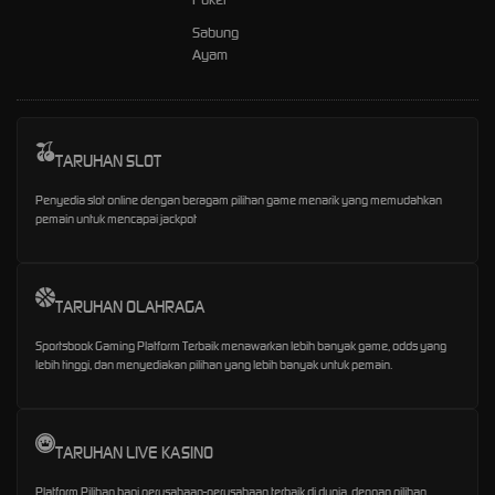
Sabung
Ayam
TARUHAN SLOT
Penyedia slot online dengan beragam pilihan game menarik yang memudahkan
pemain untuk mencapai jackpot
TARUHAN OLAHRAGA
Sportsbook Gaming Platform Terbaik menawarkan lebih banyak game, odds yang
lebih tinggi, dan menyediakan pilihan yang lebih banyak untuk pemain.
TARUHAN LIVE KASINO
Platform Pilihan bagi perusahaan-perusahaan terbaik di dunia, dengan pilihan