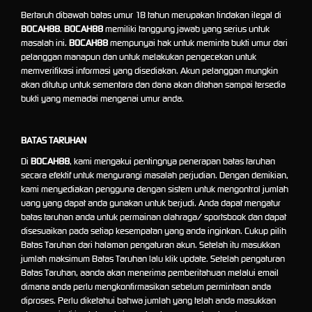
Bertaruh dibawah batas umur 18 tahun merupakan tindakan ilegal di
BOCAH88
.
BOCAH88
memiliki tanggung jawab yang serius untuk
masalah ini.
BOCAH88
mempunyai hak untuk meminta bukti umur dari
pelanggan manapun dan untuk melakukan pengecekan untuk
memverifikasi informasi yang disediakan. Akun pelanggan mungkin
akan ditutup untuk sementara dan dana akan ditahan sampai tersedia
bukti yang memadai mengenai umur anda.
BATAS TARUHAN
Di
BOCAH88
, kami mengakui pentingnya penerapan batas taruhan
secara efektif untuk mengurangi masalah perjudian. Dengan demikian,
kami menyediakan pengguna dengan sistem untuk mengontrol jumlah
uang yang dapat anda gunakan untuk berjudi. Anda dapat mengatur
batas taruhan anda untuk permainan olahraga/ sportsbook dan dapat
disesuaikan pada setiap kesempatan yang anda inginkan. Cukup pilih
Batas Taruhan dari halaman pengaturan akun. Setelah itu masukkan
jumlah maksimum Batas Taruhan lalu klik update. Setelah pengaturan
Batas Taruhan, aanda akan menerima pemberitahuan melalui email
dimana anda perlu mengkonfirmasikan sebelum permintaan anda
diproses. Perlu diketahui bahwa jumlah yang telah anda masukkan