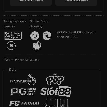
Tanggung Jawab
Browser Yang
Bermain
Didukung
©2026 BOCAH88. Hak cipta
dilindungi | 18+
Platform Penyedia Layanan
Slots