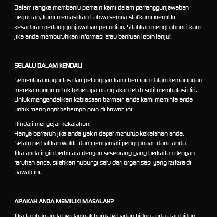
Dalam rangka membantu pemain kami dalam pertanggunjawaban
perjudian, kami memastikan bahwa semua staf kami memiliki
kesadaran pertanggunjawaban perjudian. Silahkan menghubungi kami
jika anda membutuhkan informasi atau bantuan lebih lanjut.
SELALU DALAM KENDALI
Sementara mayoritas dari pelanggan kami bermain dalam kemampuan
mereka namun untuk beberapa orang akan lebih sulit membatasi diri.
Untuk mengendalikan kebiasaan bermain anda kami meminta anda
untuk mengingat beberapa poin di bawah ini:
Hindari mengejar kekalahan.
Hanya bertaruh jika anda yakin dapat menutup kekalahan anda.
Selalu perhatikan waktu dan mengamati penggunaan dana anda.
Jika anda ingin berbicara dengan seseorang yang berkaitan dengan
taruhan anda, silahkan hubungi satu dari organisasi yang tertera di
bawah ini.
APAKAH ANDA MEMILIKI MASALAH?
Jika taruhan anda berdampak buruk terhadap hidup anda atau hidup