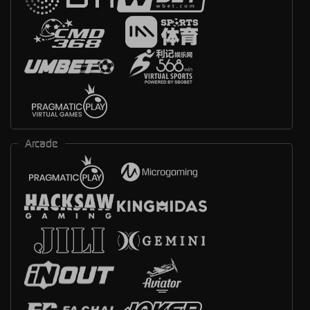
Arcade