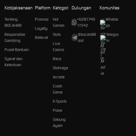
Kebijaksanaan
Platform
Kategori
Dukungan
Komunitas
Tentang
Promosi
Hot
+6281749
Whatsa
BOCAH88
Games
11542
pp
Loyalty
Responsible
Slots
@bocah88
Telegra
Referral
Gambling
slot
m
Live
Pusat Bantuan
Casino
Syarat dan
Race
Ketentuan
Olahraga
Arcade
Crash
Game
E-Sports
Poker
Sabung
Ayam