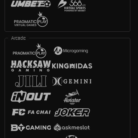
Arcade