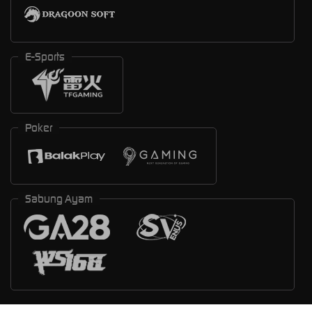
E-Sports
Poker
Sabung Ayam