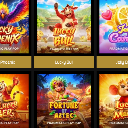
 Phoenix
Lucky Bull
Jelly 