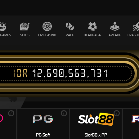
 GAMES
SLOTS
LIVE CASINO
RACE
OLAHRAGA
ARCADE
CRASH
IDR
12,690,563,731
i
i
i
a
PG Soft
Slot88 x PP