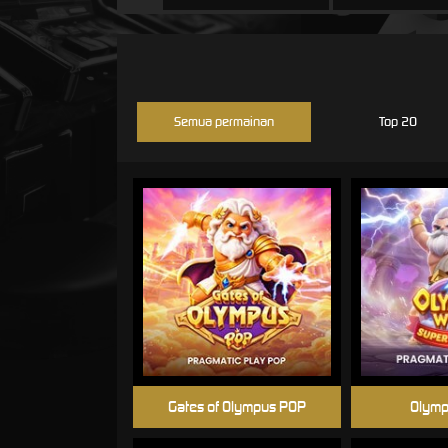
Semua permainan
Top 20
Gates of Olympus POP
Olymp