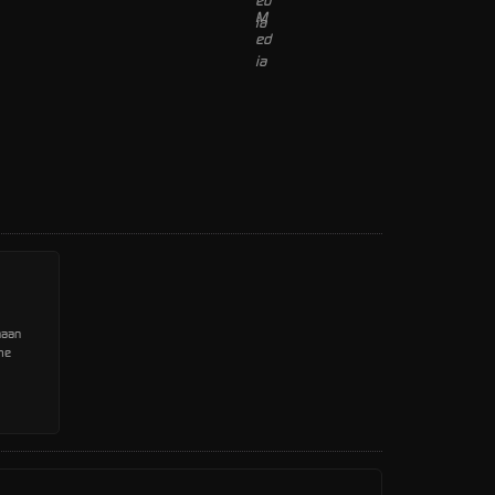
haan
ame