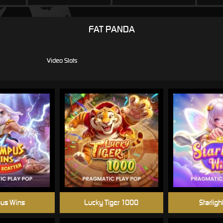
FAT PANDA
Video Slots
us Wins
Lucky Tiger 1000
Starligh