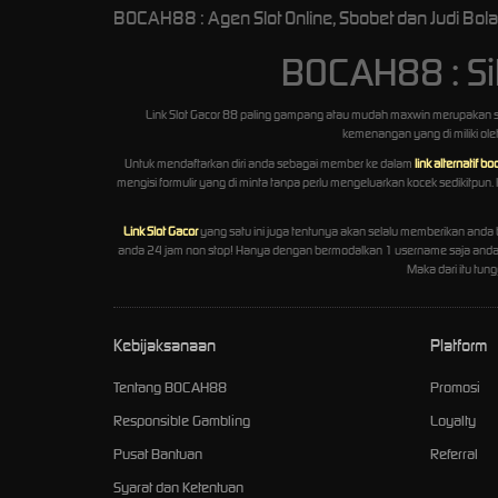
BOCAH88 : Agen Slot Online, Sbobet dan Judi Bol
BOCAH88 : Sit
Link Slot Gacor 88 paling gampang atau mudah maxwin merupakan sa
kemenangan yang di miliki oleh 
Untuk mendaftarkan diri anda sebagai member ke dalam
link alternatif b
mengisi formulir yang di minta tanpa perlu mengeluarkan kocek sedikitpun.
Link Slot Gacor
yang satu ini juga tentunya akan selalu memberikan anda b
anda 24 jam non stop! Hanya dengan bermodalkan 1 username saja anda su
Maka dari itu tun
Kebijaksanaan
Platform
Tentang BOCAH88
Promosi
Responsible Gambling
Loyalty
Pusat Bantuan
Referral
Syarat dan Ketentuan