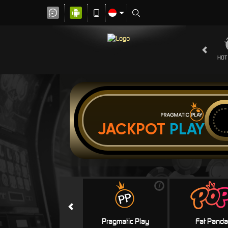
HOT
JACKPOT
PLAY
i
Pragmatic Play
Fat Pand