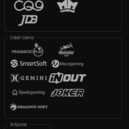
Crash Game
E-Sports