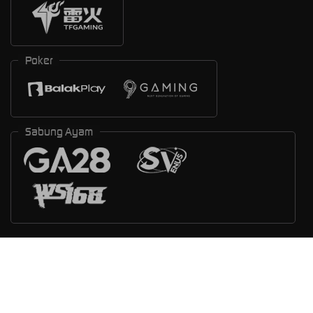
Poker
Sabung Ayam