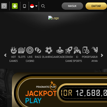
MASUK
DAFTAR
HOT
SLOTS
LIVE
RACE
OLAHRAGA
ARCADE
CRASH
E-
POKER
SABUNG
PROM
GAMES
CASINO
GAME
SPORTS
AYAM
IDR
12,680,
JACKPOT
PLAY