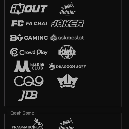
Crash Game