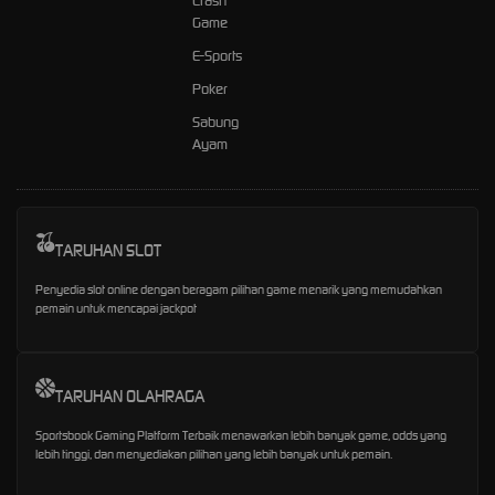
Crash
Game
E-Sports
Poker
Sabung
Ayam
TARUHAN SLOT
Penyedia slot online dengan beragam pilihan game menarik yang memudahkan
pemain untuk mencapai jackpot
TARUHAN OLAHRAGA
Sportsbook Gaming Platform Terbaik menawarkan lebih banyak game, odds yang
lebih tinggi, dan menyediakan pilihan yang lebih banyak untuk pemain.