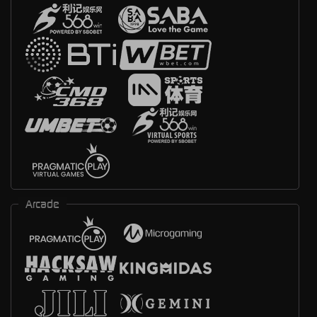
Arcade