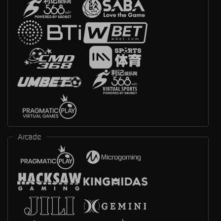
Arcade