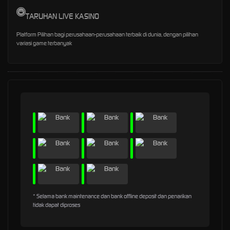
TARUHAN LIVE KASINO
Platform Pilihan bagi perusahaan-perusahaan terbaik di dunia, dengan pilihan
variasi game terbanyak
* Selama bank maintenance dan bank offline deposit dan penarikan
tidak dapat diproses