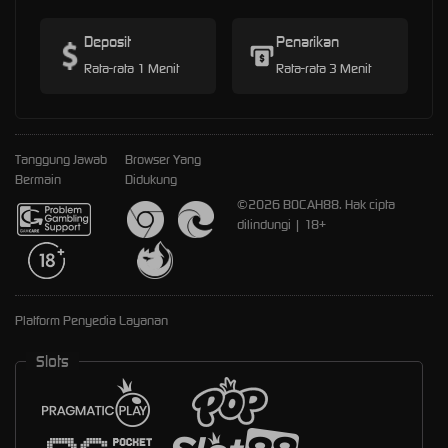
Deposit
Penarikan
Rata-rata 1 Menit
Rata-rata 3 Menit
Tanggung Jawab
Browser Yang
Bermain
Didukung
©2026 BOCAH88. Hak cipta
dilindungi | 18+
Platform Penyedia Layanan
Slots