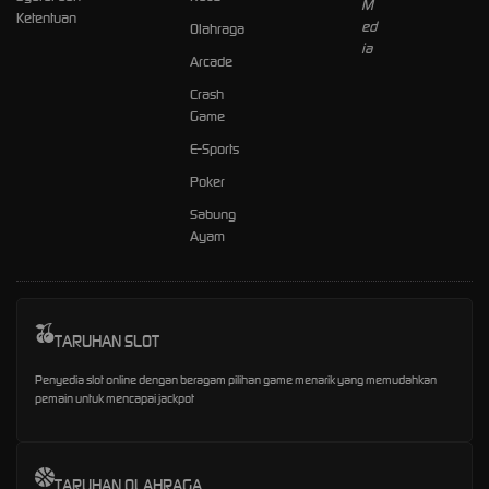
Ketentuan
Olahraga
Arcade
Crash
Game
E-Sports
Poker
Sabung
Ayam
TARUHAN SLOT
Penyedia slot online dengan beragam pilihan game menarik yang memudahkan
pemain untuk mencapai jackpot
TARUHAN OLAHRAGA