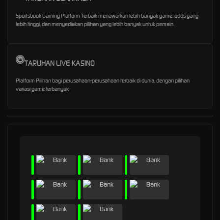
Sportsbook Gaming Platform Terbaik menawarkan lebih banyak game, odds yang
lebih tinggi, dan menyediakan pilihan yang lebih banyak untuk pemain.
TARUHAN LIVE KASINO
Platform Pilihan bagi perusahaan-perusahaan terbaik di dunia, dengan pilihan
variasi game terbanyak