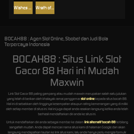
Wishes of the Genie
Wrath of Zeus
BOCAH88 : Agen Slot Online, Sbobet dan Judi Bola
Terpercaya Indonesia
BOCAH88 : Situs Link Slot
Gacor 88 Hari ini Mudah
Maxwin
Link Slot Gacor 88 paling gampang atau mudah maxwin merupakan salah satu julukan
yang telah di berikan oleh khalayak ramai penggemar
slot online
kepada situs bocah 88.
Hal ini di sebabkan oleh tingginya kesempatan ataupun rating kemenangan yang di miliki
oleh setiap member di situs ini. Hal ini juga dapat anda rasakan langsung ketika anda telah
berhasil mendaftarkan diri anda ke situs ini.
Untuk mendaftarkan diri anda sebagai member ke dalam
link alternatif bocah 88
terbilang
sangatlah mudah. Anda dapat mencari nama situs kami di halaman Google dan akan
langsung mendapatkan tautan ke link situs kami, lalu anda hanya perlu mengisi formulir