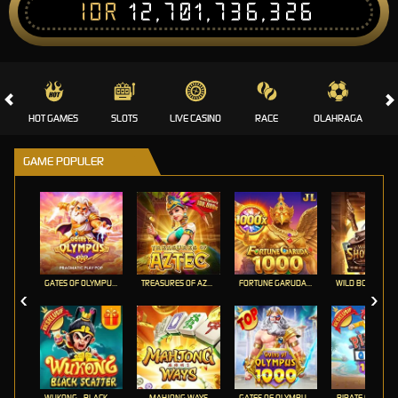
IDR
12,701,736,326
HOT GAMES
SLOTS
LIVE CASINO
RACE
OLAHRAGA
A
GAME POPULER
GATES OF OLYMPUS POP
TREASURES OF AZTEC
FORTUNE GARUDA 1000
WUKONG - BLACK SCATTER
MAHJONG WAYS
GATES OF OLYMPUS 1000
PIRATE QUEST 1